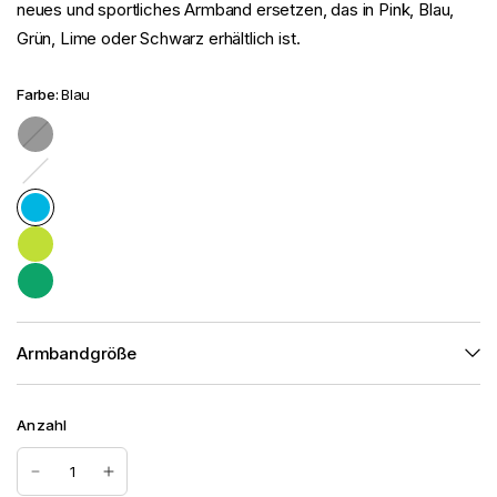
neues und sportliches Armband ersetzen, das in Pink, Blau,
Grün, Lime oder Schwarz erhältlich ist.
Farbe:
Blau
S
c
P
h
i
w
n
a
k
r
z
Armbandgröße
Anzahl