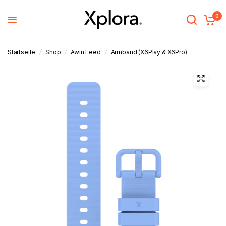
0
Startseite
/
Shop
/
Awin Feed
/
Armband (X6Play & X6Pro)